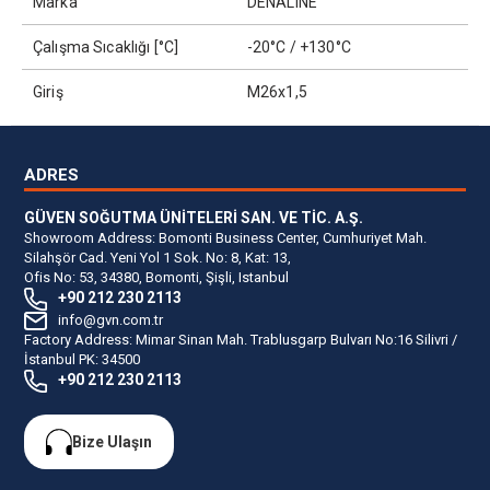
Marka
DENALINE
Çalışma Sıcaklığı [°C]
-20°C / +130°C
Giriş
M26x1,5
ADRES
GÜVEN SOĞUTMA ÜNİTELERİ SAN. VE TİC. A.Ş.
Showroom Address: Bomonti Business Center, Cumhuriyet Mah.
Silahşör Cad. Yeni Yol 1 Sok. No: 8, Kat: 13,
Ofis No: 53, 34380, Bomonti, Şişli, Istanbul
+90 212 230 2113
info@gvn.com.tr
Factory Address: Mimar Sinan Mah. Trablusgarp Bulvarı No:16 Silivri /
İstanbul PK: 34500
+90 212 230 2113
Bize Ulaşın