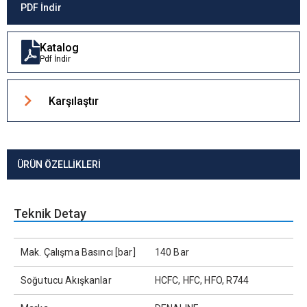
PDF İndir
Katalog
Pdf İndir
Karşılaştır
ÜRÜN ÖZELLIKLERI
Teknik Detay
Mak. Çalışma Basıncı [bar]
140 Bar
Soğutucu Akışkanlar
HCFC, HFC, HFO, R744