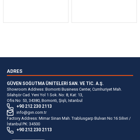
ADRES
GÜVEN SOĞUTMA ÜNİTELERİ SAN. VE TİC. A.Ş.
Showroom Address: Bomonti Business Center, Cumhuriyet Mah.
Silahşör Cad. Yeni Yol 1 Sok. No: 8, Kat: 13,
Ofis No: 53, 34380, Bomonti, Şişli, Istanbul
+90 212 230 2113
info@gvn.com.tr
Factory Address: Mimar Sinan Mah. Trablusgarp Bulvarı No:16 Silivri /
İstanbul PK: 34500
+90 212 230 2113