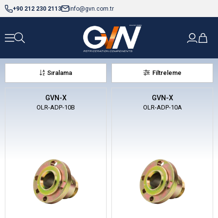
+90 212 230 2113
info@gvn.com.tr
Sıralama
Filtreleme
GVN-X
GVN-X
OLR-ADP-10B
OLR-ADP-10A