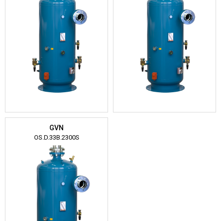
GVN
OS.D.33B.2300S