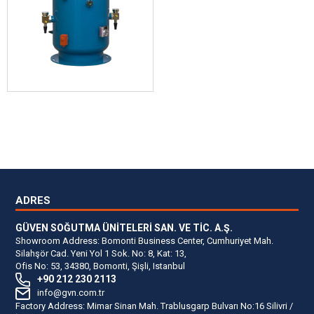
ADRES
GÜVEN SOĞUTMA ÜNİTELERİ SAN. VE TİC. A.Ş.
Showroom Address: Bomonti Business Center, Cumhuriyet Mah.
Silahşör Cad. Yeni Yol 1 Sok. No: 8, Kat: 13,
Ofis No: 53, 34380, Bomonti, Şişli, Istanbul
+90 212 230 2113
info@gvn.com.tr
Factory Address: Mimar Sinan Mah. Trablusgarp Bulvarı No:16 Silivri /