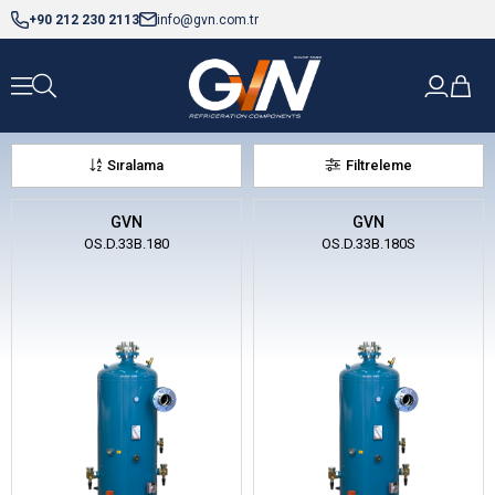
+90 212 230 2113
info@gvn.com.tr
Sıralama
Filtreleme
GVN
GVN
OS.D.33B.180
OS.D.33B.180S