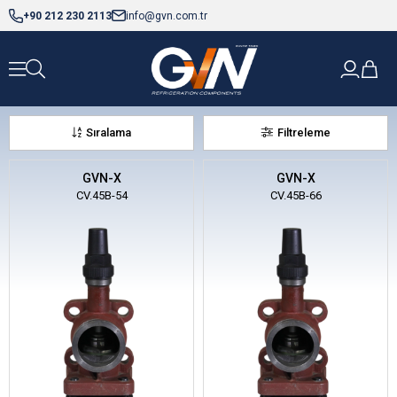
+90 212 230 2113
info@gvn.com.tr
Sıralama
Filtreleme
GVN-X
GVN-X
CV.45B-54
CV.45B-66