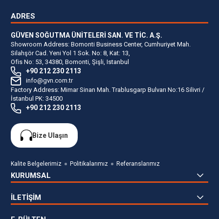
ADRES
GÜVEN SOĞUTMA ÜNİTELERİ SAN. VE TİC. A.Ş.
Showroom Address: Bomonti Business Center, Cumhuriyet Mah.
Silahşör Cad. Yeni Yol 1 Sok. No: 8, Kat: 13,
Ofis No: 53, 34380, Bomonti, Şişli, Istanbul
+90 212 230 2113
info@gvn.com.tr
Factory Address: Mimar Sinan Mah. Trablusgarp Bulvarı No:16 Silivri /
İstanbul PK: 34500
+90 212 230 2113
Bize Ulaşın
Kalite Belgelerimiz
Politikalarımız
Referanslarımız
KURUMSAL
İLETİŞİM