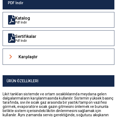
PDF İndir
Katalog
Pdf İndir
Sertifikalar
Pdf İndir
Karşılaştır
ÜRÜN ÖZELLIKLERI
Likit tankları sistemde ve ortam sıcaklıklarında meydana gelen
dalgalanmaların karşılanmasında kullanılır. Sistemin yüksek basınç
tarafında, sıvı ile sıcak gaz arasında bir yastık/tampon vazifesi
görmek, evaporatöre sıcak gazın gitmesini önlemek ve bununla
birlikte sistem içerisindeki likitin dinlenmesini sağlamak için
kullanılır. Aynı zamanda servis gerektiğinde, soğutucu akışkanın