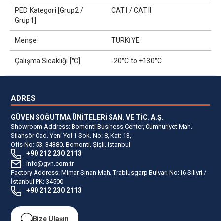
PED Kategori [Grup2 /
CAT.I / CAT.II
Grup1]
Menşei
TÜRKİYE
Çalışma Sıcaklığı [°C]
-20°C to +130°C
ADRES
GÜVEN SOĞUTMA ÜNİTELERİ SAN. VE TİC. A.Ş.
Showroom Address: Bomonti Business Center, Cumhuriyet Mah.
Silahşör Cad. Yeni Yol 1 Sok. No: 8, Kat: 13,
Ofis No: 53, 34380, Bomonti, Şişli, Istanbul
+90 212 230 2113
info@gvn.com.tr
Factory Address: Mimar Sinan Mah. Trablusgarp Bulvarı No:16 Silivri /
İstanbul PK: 34500
+90 212 230 2113
Bize Ulaşın