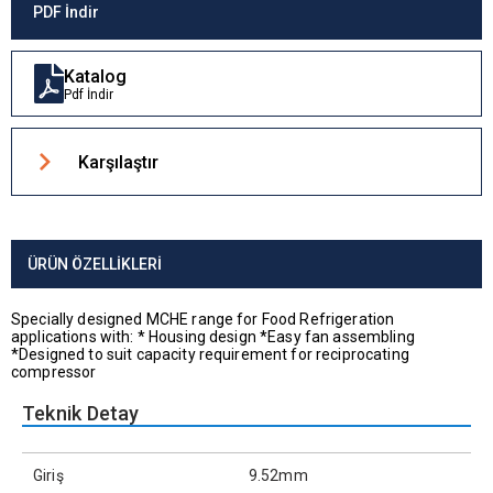
PDF İndir
Katalog
Pdf İndir
Karşılaştır
ÜRÜN ÖZELLIKLERI
Specially designed MCHE range for Food Refrigeration
applications with: * Housing design *Easy fan assembling
*Designed to suit capacity requirement for reciprocating
compressor
Teknik Detay
Giriş
9.52mm