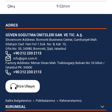
Çıkış
9.52mm
ADRES
GÜVEN SOĞUTMA ÜNİTELERİ SAN. VE TİC. A.Ş.
Showroom Address: Bomonti Business Center, Cumhuriyet Mah.
Silahşör Cad. Yeni Yol 1 Sok. No: 8, Kat: 13,
Ofis No: 53, 34380, Bomonti, Şişli, Istanbul
+90 212 230 2113
info@gvn.com.tr
Factory Address: Mimar Sinan Mah. Trablusgarp Bulvarı No:16 Silivri /
İstanbul PK: 34500
+90 212 230 2113
Bize Ulaşın
Kalite Belgelerimiz
Politikalarımız
Referanslarımız
KURUMSAL