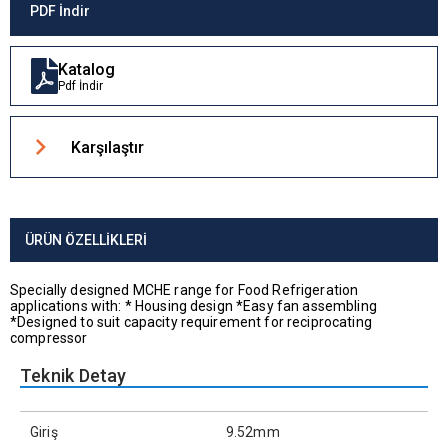
PDF İndir
Katalog
Pdf İndir
Karşılaştır
ÜRÜN ÖZELLIKLERI
Specially designed MCHE range for Food Refrigeration
applications with: * Housing design *Easy fan assembling
*Designed to suit capacity requirement for reciprocating
compressor
Teknik Detay
Giriş
9.52mm