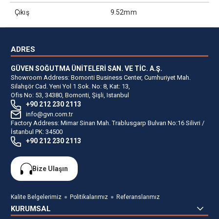
Çıkış
9.52mm
ADRES
GÜVEN SOĞUTMA ÜNİTELERİ SAN. VE TİC. A.Ş.
Showroom Address: Bomonti Business Center, Cumhuriyet Mah.
Silahşör Cad. Yeni Yol 1 Sok. No: 8, Kat: 13,
Ofis No: 53, 34380, Bomonti, Şişli, Istanbul
+90 212 230 2113
info@gvn.com.tr
Factory Address: Mimar Sinan Mah. Trablusgarp Bulvarı No:16 Silivri /
İstanbul PK: 34500
+90 212 230 2113
Bize Ulaşın
Kalite Belgelerimiz
Politikalarımız
Referanslarımız
KURUMSAL