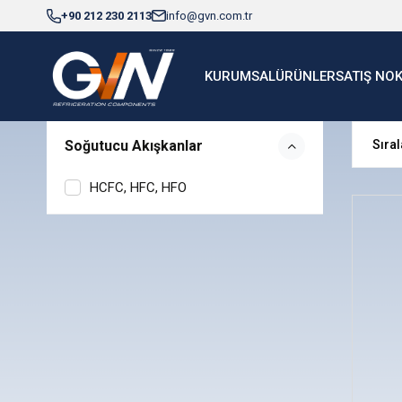
+90 212 230 2113
info@gvn.com.tr
KURUMSAL
ÜRÜNLER
SATIŞ NO
Soğutucu Akışkanlar
HCFC, HFC, HFO