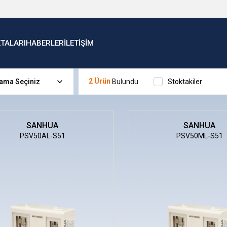
KTALARI
HABERLER
İLETİŞİM
2 Ürün
Stoktakiler
SANHUA
SANHUA
PSV50AL-S51
PSV50ML-S51